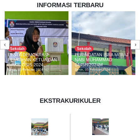
INFORMASI TERBARU
‹
›
Sekolah
Sekolah
PERINGATAN ISRA MI'RAJ
PRESTASI MEDALI EMAS
NABI MUHAMMAD
ATLETIK TINGKAT
1445H/2024M
PROVINSI
Senin, 05 Februari 2024
Selasa, 30 Januari 2024
EKSTRAKURIKULER