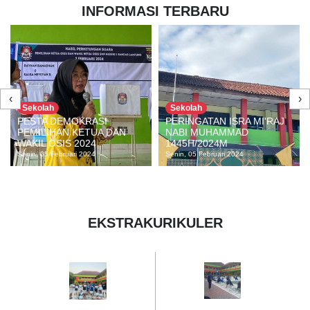
INFORMASI TERBARU
‹
›
Sekolah
Sekolah
PERINGATAN ISRA MI'RAJ
PRESTASI MEDALI EMAS
NABI MUHAMMAD
ATLETIK TINGKAT
1445H/2024M
PROVINSI
Senin, 05 Februari 2024
Selasa, 30 Januari 2024
EKSTRAKURIKULER