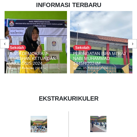
INFORMASI TERBARU
‹
›
Sekolah
Sekolah
PERINGATAN ISRA MI'RAJ
PRESTASI MEDALI EMAS
NABI MUHAMMAD
ATLETIK TINGKAT
1445H/2024M
PROVINSI
Senin, 05 Februari 2024
Selasa, 30 Januari 2024
EKSTRAKURIKULER